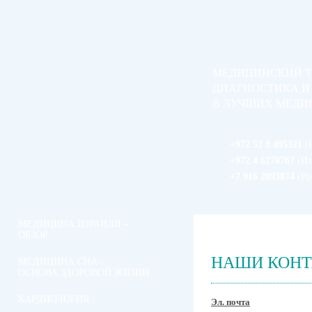
МЕДИЦИНСКИЙ Т
ДИАГНОСТИКА И
В ЛУЧШИХ МЕДИ
+972 52 8 495321
(
+972 4 6270767
(Из
+7 916 2093874
(Ро
МЕДИЦИНА ИЗРАИЛЯ –
ОБЗОР
НАШИ КОН
МЕДИЦИНА СНА –
ОСНОВА ЗДОРОВОЙ ЖИЗНИ
КАРДИОЛОГИЯ
Эл. почта