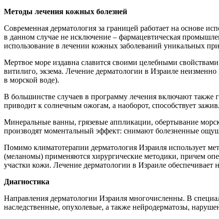
Методы лечения кожных болезней
Современная дерматология за границей работает на основе ис
в данном случае не исключение – фармацевтическая промышле
использование в лечении кожных заболеваний уникальных при
Мертвое море издавна славится своими целебными свойствами. 
витилиго, экзема. Лечение дерматологии в Израиле неизменно 
в морской воде).
В большинстве случаев в программу лечения включают также г
приводит к солнечным ожогам, а наоборот, способствует зажи
Минеральные ванны, грязевые аппликации, обертывание морски
производят моментальный эффект: снимают болезненные ощуще
Помимо климатотерапии дерматология Израиля использует ме
(меланомы) применяются хирургические методики, причем опер
участки кожи. Лечение дерматологии в Израиле обеспечивает н
Диагностика
Направления дерматологии Израиля многочисленны. В специал
наследственные, опухолевые, а также нейродерматозы, наруше