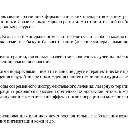
пользования различных фармацевтических препаратов как внутре
нность в Израиле также хорошо развита. Но отличительной осо
родных ресурсов.
Его грязи и минералы помогают избавиться от любого кожного н
включает в себя курс бальнеотерапии (лечение минеральными во
елиотерапию, поскольку воздействие солнечных лучей на побер
влению очагов воспаления.
ми водорослями – все эти и многие другие терапевтические пр
ния и зуд. А после прохождения пациентом полного курса лече
тоды современного инструментального лечения: лазерную тера
ации проводятся с высокой степенью точности, так, чтобы в хо
аилучший косметический эффект, после операции на коже не ост
изированных клиниках лечат воспалительные заболевания кожи,
ния пигментации кожи и др.