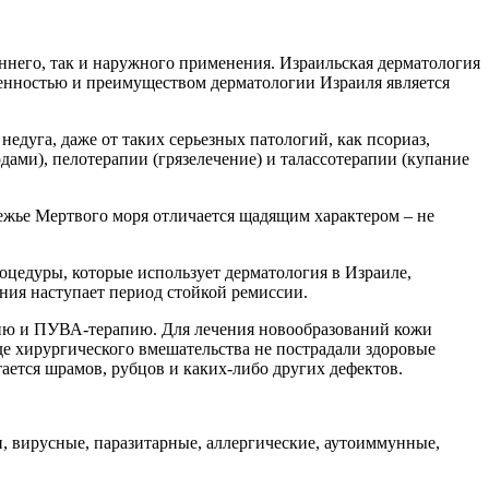
ннего, так и наружного применения. Израильская дерматология
бенностью и преимуществом дерматологии Израиля является
едуга, даже от таких серьезных патологий, как псориаз,
дами), пелотерапии (грязелечение) и талассотерапии (купание
ежье Мертвого моря отличается щадящим характером – не
оцедуры, которые использует дерматология в Израиле,
ния наступает период стойкой ремиссии.
пию и ПУВА-терапию. Для лечения новообразований кожи
де хирургического вмешательства не пострадали здоровые
ается шрамов, рубцов и каких-либо других дефектов.
 вирусные, паразитарные, аллергические, аутоиммунные,