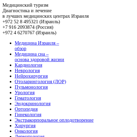
Медицинский туризм
Диагностика и лечение
в лучших медицинских центрах Израиля
+972 52 8 495321
(Израиль)
+7 916 2093874
(Россия)
+972 4 6270767
(Израиль)
Медицина Израиля –
обзор
Медицина сна –
основа здоровой жизни
Кардиология
Неврология
Нейрохирургия
Отоларингология (ЛОР)
Пульмонология
Урология
Гематология
Эндокринология
Ортопедия
Гинекология
Экстракорпоральное оплодотворение
Хирургия
Онкология
Дерматология